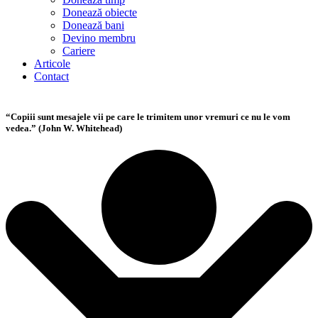
Donează obiecte
Donează bani
Devino membru
Cariere
Articole
Contact
“Copiii sunt mesajele vii pe care le trimitem unor vremuri ce nu le vom
vedea.” (John W. Whitehead)