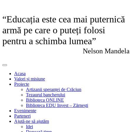
“Educația este cea mai puternică
armă pe care o puteți folosi
pentru a schimba lumea”
Nelson Mandela
Acasa
Valori și misiune
Proiecte
Artizanii speranței de Crăciun
Tezaurul bancherului
Biblioteca ONLINE
Biblioteca EDU Invest – Zărnești
Evenimente
Parteneri
Ajută-ne să ajutăm
Idei
Donează timp