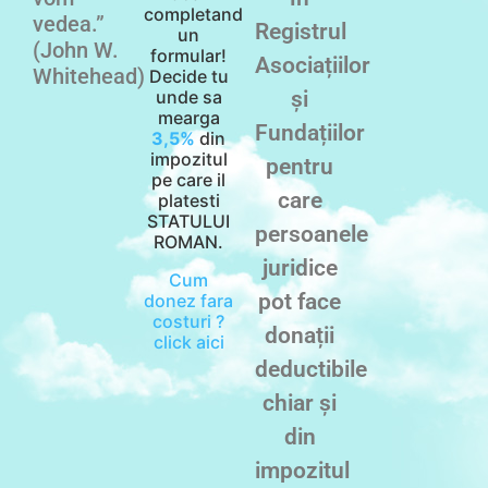
completand
vedea.”
Registrul
un
(John W.
formular!
Asociațiilor
Whitehead)
Decide tu
unde sa
și
mearga
Fundațiilor
3,5%
din
impozitul
pentru
pe care il
care
platesti
STATULUI
persoanele
ROMAN.
juridice
Cum
pot face
donez fara
costuri ?
donații
click aici
deductibile
chiar și
din
impozitul