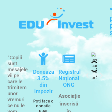
“Copiii
sunt
mesajele
Doneaza
Registrul
vii pe
3.5%
Național
care le
din
ONG
trimitem
impozit
unor
Asociație
vremuri
Poti face o
înscrisă
ce nu le
donatie
doar
vom
în