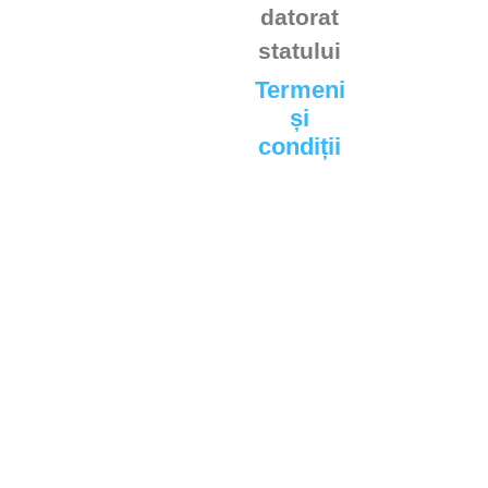
datorat
statului
Termeni
și
condiții