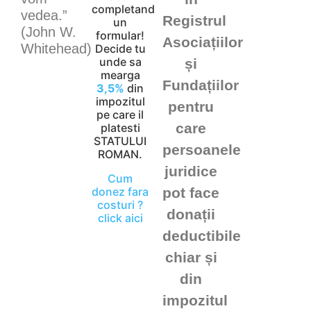
completand
vedea.”
Registrul
un
(John W.
formular!
Asociațiilor
Whitehead)
Decide tu
unde sa
și
mearga
Fundațiilor
3,5%
din
impozitul
pentru
pe care il
care
platesti
STATULUI
persoanele
ROMAN.
juridice
Cum
donez fara
pot face
costuri ?
donații
click aici
deductibile
chiar și
din
impozitul