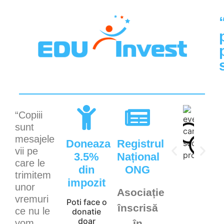
“Copiii
sunt
mesajele
Doneaza
Registrul
vii pe
3.5%
Național
care le
din
ONG
trimitem
impozit
unor
Asociație
vremuri
Poti face o
înscrisă
ce nu le
donatie
doar
vom
în