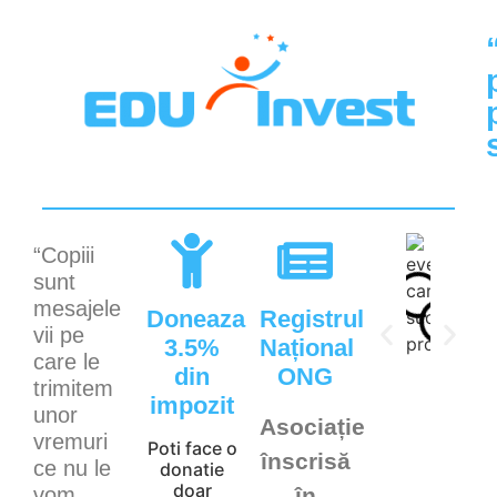
“Copiii
sunt
mesajele
Doneaza
Registrul
vii pe
3.5%
Național
care le
din
ONG
trimitem
impozit
unor
Asociație
vremuri
Poti face o
înscrisă
ce nu le
donatie
doar
vom
în