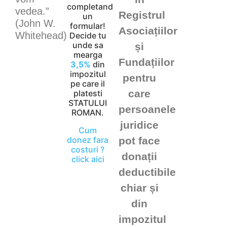
completand
vedea.”
Registrul
un
(John W.
formular!
Asociațiilor
Whitehead)
Decide tu
unde sa
și
mearga
Fundațiilor
3,5%
din
impozitul
pentru
pe care il
care
platesti
STATULUI
persoanele
ROMAN.
juridice
Cum
donez fara
pot face
costuri ?
donații
click aici
deductibile
chiar și
din
impozitul