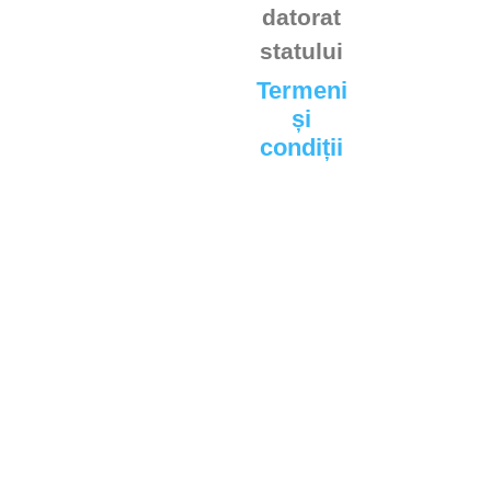
datorat
statului
Termeni
și
condiții