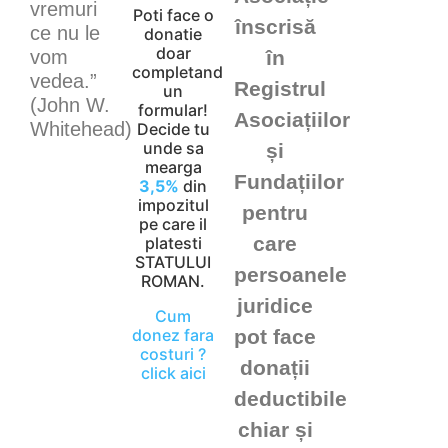
vremuri
Poti face o
înscrisă
ce nu le
donatie
doar
vom
în
completand
vedea.”
Registrul
un
(John W.
formular!
Asociațiilor
Whitehead)
Decide tu
unde sa
și
mearga
Fundațiilor
3,5%
din
impozitul
pentru
pe care il
care
platesti
STATULUI
persoanele
ROMAN.
juridice
Cum
donez fara
pot face
costuri ?
donații
click aici
deductibile
chiar și