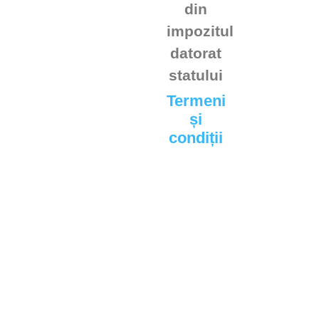
din
impozitul
datorat
statului
Termeni
și
condiții