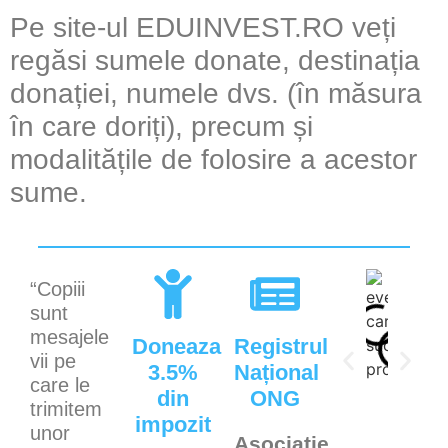
Pe site-ul EDUINVEST.RO veți
regăsi sumele donate, destinația
donației, numele dvs. (în măsura
în care doriți), precum și
modalitățile de folosire a acestor
sume.
“Copiii
sunt
mesajele
Doneaza
Registrul
vii pe
3.5%
Național
care le
din
ONG
trimitem
impozit
unor
Asociație